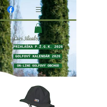
Prvý žilinský golfový klub
PRIHLÁŠKA P.Ž.G.K. 2026
GOLFOVÝ KALENDÁR 2026
ON-LINE GOLFOVÝ OBCHOD