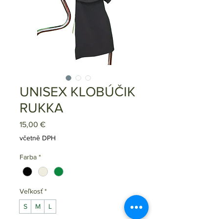
UNISEX KLOBÚČIK
RUKKA
Cena
15,00 €
včetně DPH
Farba
*
Veľkosť
*
S
M
L