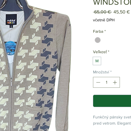
WINDSTO
Běžná
 65,00 € 
45,50 €
cena
včetně DPH
Farba
*
Veľkosť
*
M
Množství
*
Funkčný pánsky svetr
pred vetrom. Elegant