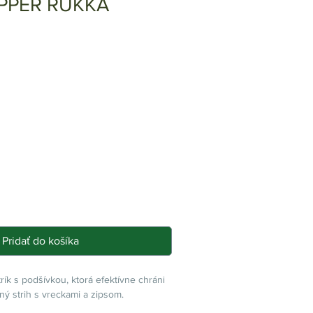
PPER RUKKA
Zvýhodněná
cena
Pridať do košíka
ík s podšívkou, ktorá efektívne chráni
ný strih s vreckami a zipsom.