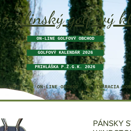
ý žilinský golfový k
ON-LINE GOLFOVÝ OBCHOD
GOLFOVÝ KALENDÁR 2026
PRIHLÁŠKA P.Ž.G.K. 2026
AKTIVITY
ON-LINE OBCHOD
OTVÁRACIA DOB
PÁNSKY S