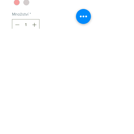
Množství
*
Pridať do košíka
SLVLESS Dámske POLO tričko bez
rukávov, 95% bavlna.
Veľkosť LL zodpovedá konfekčnej
veľkosti 42.
Vyrobené z
95% cotton 5%elastan
www.golfprevsetkych.sk
indoorgolfza@gmail.com
mobilné číslo
+421905843538
pevná linka
+421