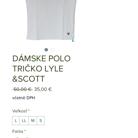
DÁMSKE POLO
TRIČKO LYLE
&SCOTT
Běžná
Zvýhodněná
 50,00 € 
35,00 €
cena
cena
včetně DPH
Veľkosť
*
L
LL
M
S
Farba
*