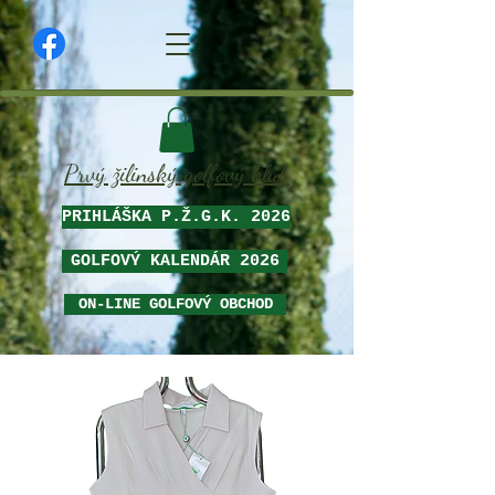
Prvý žilinský golfový klub
PRIHLÁŠKA P.Ž.G.K. 2026
GOLFOVÝ KALENDÁR 2026
ON-LINE GOLFOVÝ OBCHOD