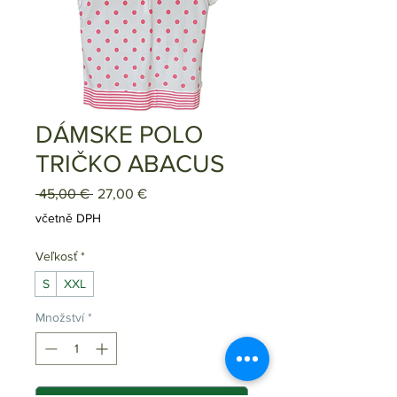
DÁMSKE POLO
TRIČKO ABACUS
Běžná
Zvýhodněná
 45,00 € 
27,00 €
cena
cena
včetně DPH
Veľkosť
*
S
XXL
Množství
*