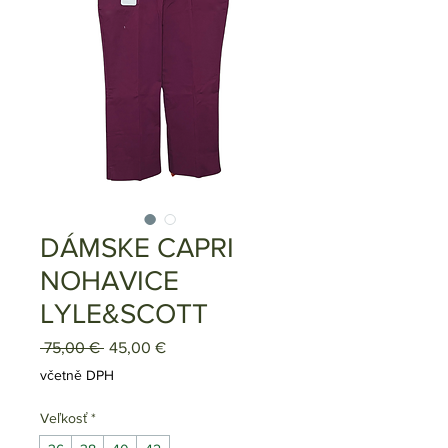
DÁMSKE CAPRI
NOHAVICE
LYLE&SCOTT
Běžná
Zvýhodněná
 75,00 € 
45,00 €
cena
cena
včetně DPH
Veľkosť
*