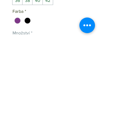
36
38
40
42
Farba
*
Množství
*
Pridať do košíka
Elegantné dámske CAPRI nohavice z
veľmi pohodlhého materiálu, bavlna.
Vyrobené z
97% cotton 3% elastan