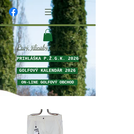
Prvý žilinský golfový klub
PRIHLÁŠKA P.Ž.G.K. 2026
GOLFOVÝ KALENDÁR 2026
ON-LINE GOLFOVÝ OBCHOD