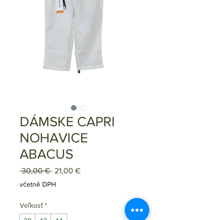
DÁMSKE CAPRI
NOHAVICE
ABACUS
Běžná
Zvýhodněná
 30,00 € 
21,00 €
cena
cena
včetně DPH
Veľkosť
*