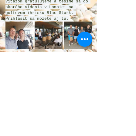
Víťazom gratulujeme a tešíme sa do 
skorého videnia v Lomnici na 
golfovom ihrisku Blac Stork. 
Prihlásiť sa môžete aj 
tu
.
„Vďačnosť je spomienka 
srdca.“(Romano Guardini)
GOLFOVÁ TÚRA P.Ž.G.K.