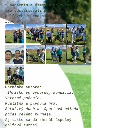
S nadšením a úsmevom na tvárach 
sme odštartovali prvé kolo 
golfového turnaja na ihrisku pod 
Zoborom. 
Poznámka autora:
"Ihrisko vo výbornej kondícii. 
Veterné počasie. 
Kvalitná a plynulá hra. 
Súťaživý duch a  športová nálada 
počas celého turnaja."
Aj takto sa dá zhrnúť úspešný 
golfový turnaj.