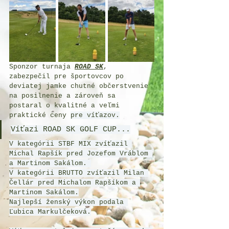
Sponzor turnaja 
ROAD SK
, 
zabezpečil pre športovcov po 
deviatej jamke chutné občerstvenie 
na posilnenie a zároveň sa 
postaral o kvalitné a veľmi 
praktické ceny 
pre víťazov.
Víťazi ROAD SK GOLF CUP...
V kategórii STBF MIX zvíťazil 
Michal Rapšík pred Jozefom Vráblom 
a Martinom Sakálom. 
V kategórii BRUTTO zvíťazil Milan 
Čellár pred Michalom Rapšíkom a 
Martinom Sakálom.
Najlepší ženský výkon podala 
Ľubica Markulčeková.