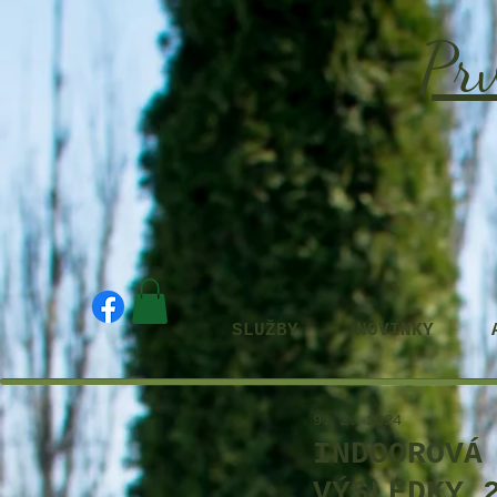
Prv
SLUŽBY
NOVINKY
9. 2. 2024
INDOOROVÁ
VÝSLEDKY 