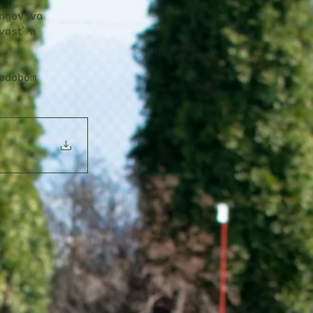
ngov vo 
vosť a 
 
odobom 