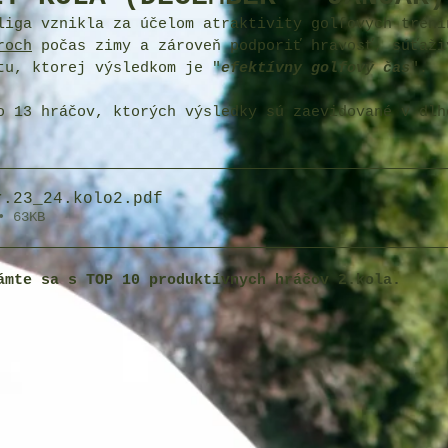
liga vznikla za účelom atraktivity golfových tréni
roch
 počas zimy a zároveň podporiť hravosť, súťaži
tu, ktorej výsledkom je "
efektívny golfový čas
".  
o 13 hráčov, ktorých výsledky sú zaevidované v dlh
r.23_24.kolo2
.pdf
• 63KB
ámte sa s TOP 10 produktívnych hráčov 2.kola.