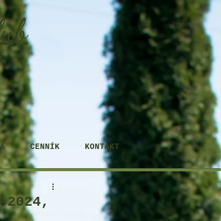
lub
A
CENNÍK
KONTAKT
-2024,