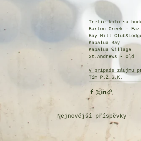
Tretie kolo sa bud
Barton Creek - Faz
Bay Hill Club&Lodg
Kapalua Bay
Kapalua Willage
St.Andrews - Old
V prípade záujmu p
Tím P.Ž.G.K.
Nejnovější příspěvky