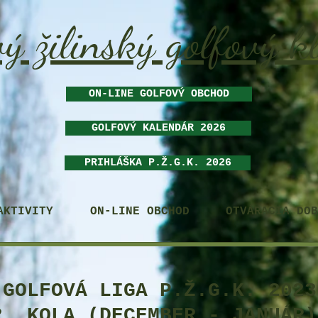
ý žilinský golfový k
ON-LINE GOLFOVÝ OBCHOD
GOLFOVÝ KALENDÁR 2026
PRIHLÁŠKA P.Ž.G.K. 2026
AKTIVITY
ON-LINE OBCHOD
OTVÁRACIA DOB
 GOLFOVÁ LIGA P.Ž.G.K. 2023
2. KOLA (DECEMBER - JANUÁR)