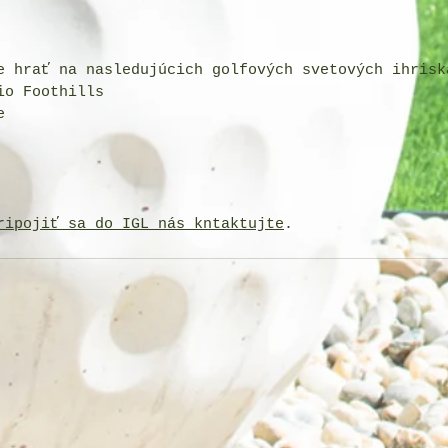
e hrať na nasledujúcich golfových svetových ihrisk
io Foothills
e
ripojiť sa do IGL nás kntaktujte
. 