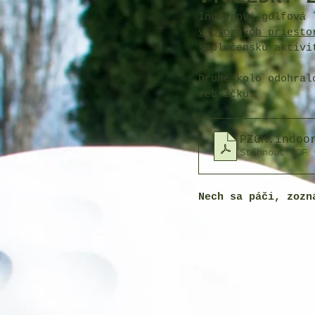
Indoorová golfová 
vnútorných priesto
spoločenskú aktivi
Druhé kolo odohral
rebríčku. 
PZGK.indoo
Stáhnout PDF 
Nech sa páči, zozn