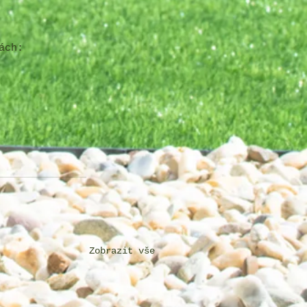
ách:
Zobrazit vše