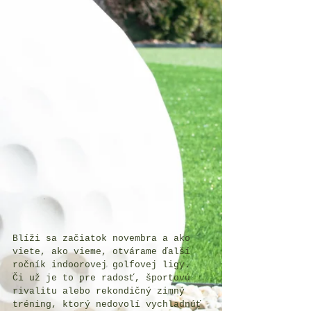
Blíži sa začiatok novembra a ako 
viete, ako vieme, otvárame ďalší 
ročník indoorovej golfovej ligy. 
Či už je to pre radosť, športovú 
rivalitu alebo rekondičný zimný 
tréning, ktorý nedovolí vychladnúť 