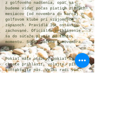
z golfového nadšenia, opäť sa 
budeme vídať počas piatich zimných 
mesiacov (od novembra do marca) v 
golfovom klube pri vzájomných 
zápasoch. 
Pravidlá IGL
 ostávajú 
zachované. Oficiálne prihlásenie 
sa do súťaže plynie od tohto 
momentu. Súťaž začína 1.novembra 
2018.
Pokiaľ máte otázky, pokiaľ sa 
chcete prihlásiť, 
volajte, píšte, 
kontaktujte nás
. Veľmi radi vám 
odpovieme.
Do skorého videnia!
Komentáře