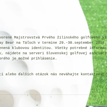
vorené Majstrovstvá Prvého žilinského golfového kl
ay Bear na Táľoch v termíne 29.-30.september 2018.
enená klubovou identitou. Všetky potrebné informác
y, nájdete na 
serveri Slovenskej golfovej asociáci
orého je možné prihlásenie.
tí alebo ďalších otázok nás neváhajte kontaktovať.