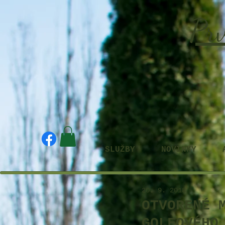
Prv
SLUŽBY
NOVINKY
20. 9. 2018
OTVORENÉ 
GOLFOVÉHO