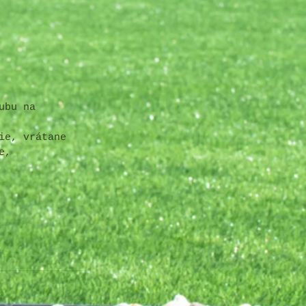
ubu na 
ie, vrátane 
e
, 