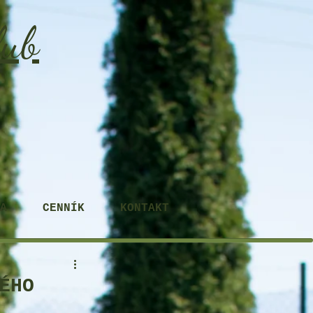
lub
A
CENNÍK
KONTAKT
ÉHO