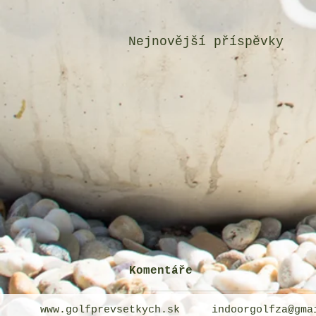
Nejnovější příspěvky
Komentáře
www.golfprevsetkych.sk
indoorgolfza@gma