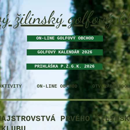
ý žilinský golfový k
ON-LINE GOLFOVÝ OBCHOD
GOLFOVÝ KALENDÁR 2026
PRIHLÁŠKA P.Ž.G.K. 2026
AKTIVITY
ON-LINE OBCHOD
OTVÁRACIA DOB
MAJSTROVSTVÁ PRVÉHO ŽILINSK
 KLUBU