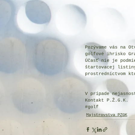
Pozývame vás na Ot
golfové ihrisko Gr
Účasť nie je podmi
štartovacej listin
prostredníctvom kt
V prípade nejasnos
Kontakt P.Ž.G.K.
#golf
Majstrovstva PZGK