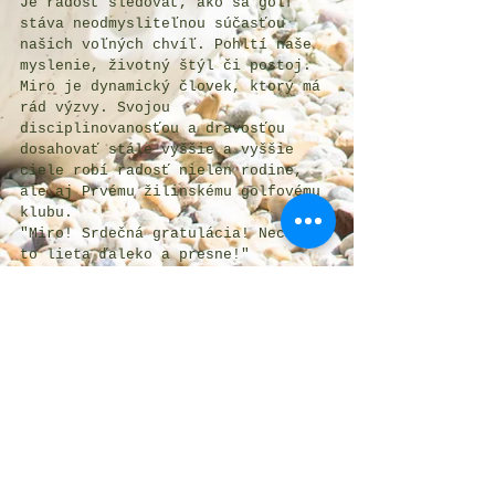
Je radosť sledovať, ako sa golf 
stáva neodmysliteľnou súčasťou 
našich voľných chvíľ. Pohltí naše 
myslenie, životný štýl či postoj. 
Miro je dynamický človek, ktorý má 
rád výzvy. Svojou 
disciplinovanosťou a dravosťou 
dosahovať stále vyššie a vyššie 
ciele robí radosť nielen rodine, 
ale aj Prvému žilinskému golfovému 
klubu. 
"Miro! Srdečná gratulácia! Nech ti 
to lieta ďaleko a presne!"
Tím P.Ž.G.K.
#golf
Komentáře