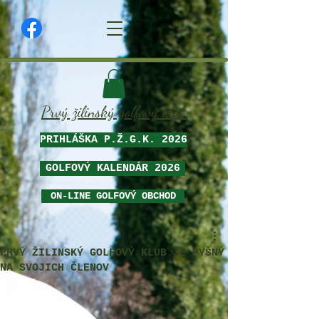
Prvý žilinský golfový klub
PRIHLÁŠKA P.Ž.G.K. 2026
GOLFOVÝ KALENDÁR 2026
ON-LINE GOLFOVÝ OBCHOD
PRVÝ ŽILINSKÝ GOLFOVÝ KLUB JE PYŠNÝ
NA SVOJICH ČLENOV