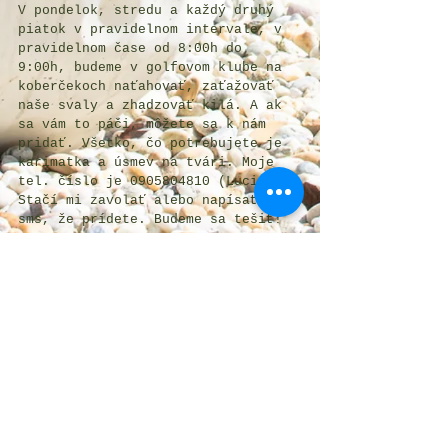
V pondelok, stredu a každý druhý 
piatok v pravidelnom intervale, v 
pravidelnom čase od 8:00h do 
9:00h, budeme v golfovom klube na 
koberčekoch naťahovať, zaťažovať 
naše svaly a zhadzovať kilá. A ak 
sa vám to páči, môžete sa k nám 
pridať. Všetko, čo potrebujete je 
karimatka a úsmev na tvári. Moje 
tel. číslo je 0905804810 (Lucia) 
Stačí mi zavolať alebo napísať 
sms, že prídete. Budeme sa tešiť!
Komentáře