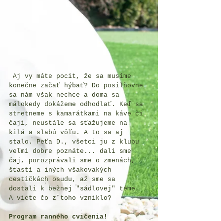
 Aj vy máte pocit, že sa musíme 
konečne začať hýbať? Do posilňovne 
sa nám však nechce a doma sa 
málokedy dokážeme odhodlať. Keď sa 
stretneme s kamarátkami na káve či 
čaji, neustále sa sťažujeme na 
kilá a slabú vôľu. A to sa aj 
stalo. Peťa D., všetci ju z klubu 
veľmi dobre poznáte... dali sme 
čaj, porozprávali sme o zmenách, 
šťastí a iných všakovakých 
cestičkách osudu, až sme sa 
dostali k bežnej "sádlovej" téme. 
A viete čo z toho vzniklo?
Program ranného cvičenia!