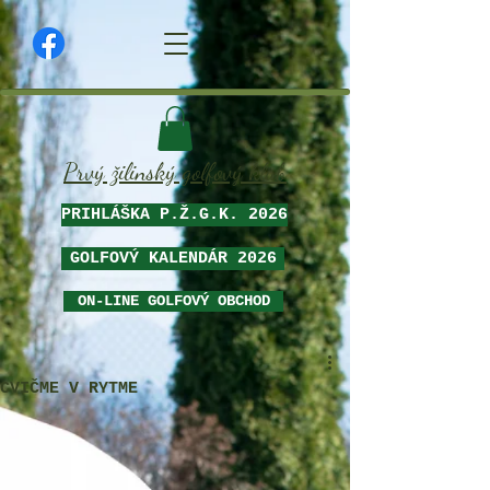
Prvý žilinský golfový klub
PRIHLÁŠKA P.Ž.G.K. 2026
GOLFOVÝ KALENDÁR 2026
ON-LINE GOLFOVÝ OBCHOD
CVIČME V RYTME