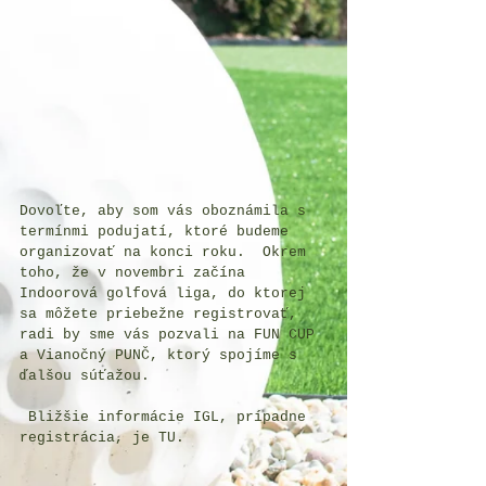
Dovoľte, aby som vás oboznámila s 
termínmi podujatí, ktoré budeme 
organizovať na konci roku.  Okrem 
toho, že v novembri začína 
Indoorová golfová liga, do ktorej 
sa môžete priebežne registrovať, 
radi by sme vás pozvali na FUN CUP 
a Vianočný PUNČ, ktorý spojíme s 
ďalšou súťažou.
 Bližšie informácie IGL, prípadne 
registrácia, je 
TU
.