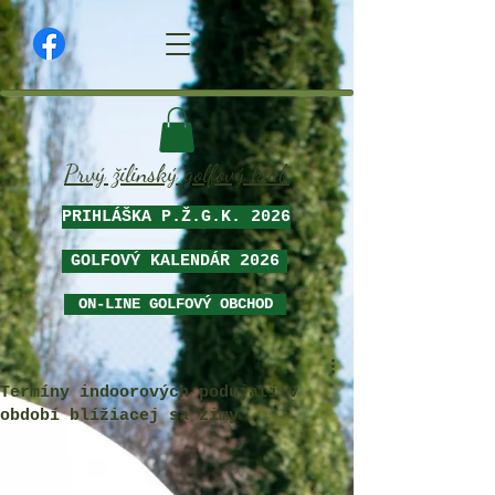
Prvý žilinský golfový klub
PRIHLÁŠKA P.Ž.G.K. 2026
GOLFOVÝ KALENDÁR 2026
ON-LINE GOLFOVÝ OBCHOD
Termíny indoorových podujatí v
období blížiacej sa zimy