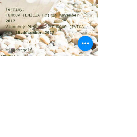
Termíny:
FUNCUP (EMÍLIA FC) 
24.november 
2017
Vianočný PUNČ vrz. FUNCUP (IVICA 
FC) 
15.december 2017
#indoorgolf
INDOOR
IGL
Komentáře
Napsat komentář...